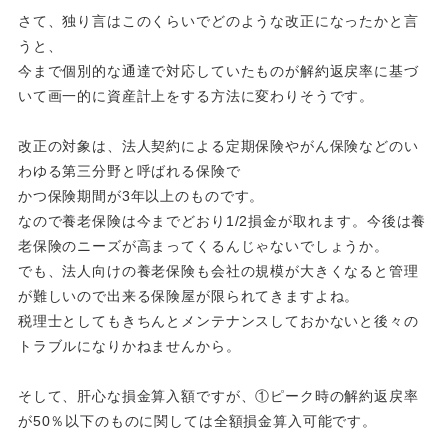
さて、独り言はこのくらいでどのような改正になったかと言
うと、
今まで個別的な通達で対応していたものが解約返戻率に基づ
いて画一的に資産計上をする方法に変わりそうです。
改正の対象は、法人契約による定期保険やがん保険などのい
わゆる第三分野と呼ばれる保険で
かつ保険期間が3年以上のものです。
なので養老保険は今までどおり1/2損金が取れます。今後は養
老保険のニーズが高まってくるんじゃないでしょうか。
でも、法人向けの養老保険も会社の規模が大きくなると管理
が難しいので出来る保険屋が限られてきますよね。
税理士としてもきちんとメンテナンスしておかないと後々の
トラブルになりかねませんから。
そして、肝心な損金算入額ですが、①ピーク時の解約返戻率
が50％以下のものに関しては全額損金算入可能です。