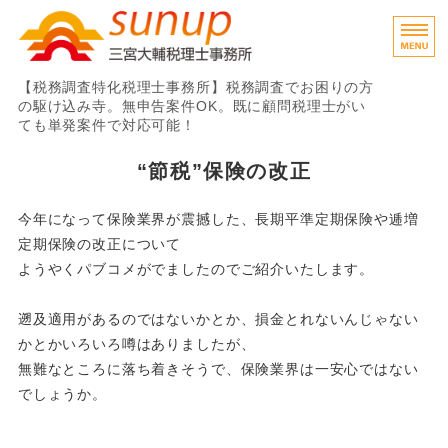
税務調査専門税理士
【税務調査特化税理士事務所】税務調査でお困りの方
の駆け込み寺。無申告案件OK。既に顧問税理士がい
ても単発案件で対応可能！
ホーム
“節税”保険の改正
業務内容・料金
今年になって保険業界が震撼した、長期平準定期保険や逓増
定期保険の改正について
ご利用の流れ
ようやくパブコメがでましたのでご紹介いたします。
事務所概要
遡及適用があるのではないかとか、損金とれないんじゃない
かとかいろいろ噂はありましたが、
お問い合わせ
無難なところに落ち着きそうで、保険業界は一安心ではない
でしょうか。