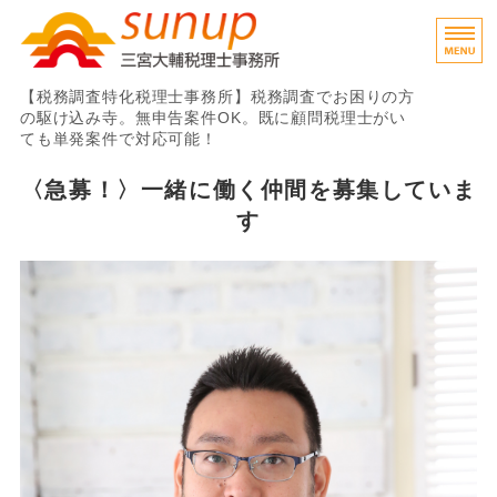
税務調査専門税理士
【税務調査特化税理士事務所】税務調査でお困りの方
の駆け込み寺。無申告案件OK。既に顧問税理士がい
ても単発案件で対応可能！
ホーム
〈急募！〉一緒に働く仲間を募集していま
す
業務内容・料金
ご利用の流れ
事務所概要
お問い合わせ