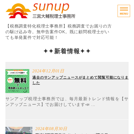
税務調査専門税理士
【税務調査特化税理士事務所】税務調査でお困りの方
の駆け込み寺。無申告案件OK。既に顧問税理士がい
ても単発案件で対応可能！
ホーム
✦✦新着情報✦✦
業務内容・料金
2024年12月01日
ご利用の流れ
過去のサンアップニュースがまとめて閲覧可能になりま
した
事務所概要
サンアップ税理士事務所では、毎月最新トレンド情報を【サ
お問い合わせ
ンアップニュース】でお届けしています📣 ...
2024年08月30日