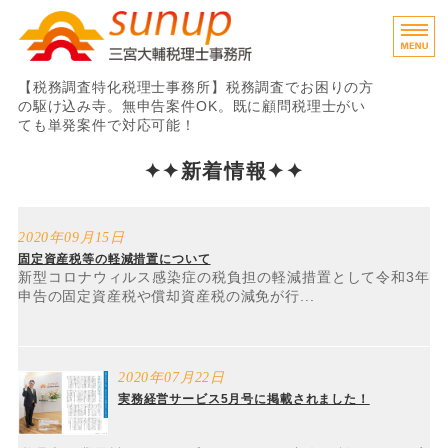
税務調査専門税理士
【税務調査特化税理士事務所】税務調査でお困りの方
の駆け込み寺。無申告案件OK。既に顧問税理士がい
ても単発案件で対応可能！
ホーム
✦✦新着情報✦✦
業務内容・料金
2020年09月15日
ご利用の流れ
固定資産税等の軽減措置について
新型コロナウィルス感染症の税負担の軽減措置として令和3年
申告の固定資産税や償却資産税の減免が行...
事務所概要
お問い合わせ
2020年07月22日
実務経営サービス5月号に掲載されました！